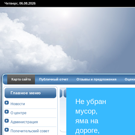
Четверг, 06.08.2026
Карта сайта
Публичный отчет
Отзывы и предложения
Оцени
Главное меню
Не убран
Новости
мусор,
О центре
яма на
Aдминиcтрaция
дороге,
Попечительский совет