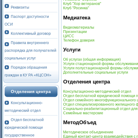
Клуб "Хор ветеранов"
Реквизиты
Клуб "Росинка"
Паспорт доступности
Медиатека
ОСИ
Видеоматериалы
Презентации
Коллективный договор
ЦИСС
Телефон доверия
Правила внутреннего
Услуги
распорядка для получателей
социальных услуг
Об услугах (общая информация)
Услуги стационарной формы обслуживан
Порядок обращения
Услуги полустационарной формы обслуж
Дополнительные социальные услуги
граждан в КУ РА «КЦСОН»
Отделения центра
Отделения центра
Консультационно-методический отдел
Отдел бесплатной юридической помощи г
Отдел семейного многофункционального 
Консультационно-
Отдел специализированного жилищного ф
Социально-реабилитационный отдел для 
методический отдел
Семейные мастерские
Отдел бесплатной
МетодОбъед
юридической помощи
Методическое объединение
государственное
Единый контакт-центр взаимодействия с