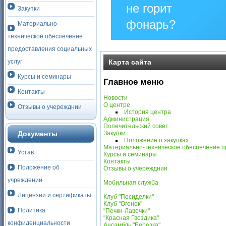
не горит
Закупки
фонарь?
Материально-
техническое обеспечение
Столкнулись
предоставления социальных
с
услуг
Карта сайта
проблемой —
Курсы и семинары
сообщите о
Главное меню
Контакты
ней!
Новости
О центре
Отзывы о учережднии
История центра
Сообщить
Aдминиcтрaция
о
Попечительский совет
проблеме
Документы
Закупки
Положение о закупках
Материально-техническое обеспечение п
Устав
Курсы и семинары
Контакты
Положение об
Отзывы о учережднии
учреждении
Мобильная служба
Лицензии и сертификаты
Клуб "Посиделки"
Клуб "Огонек"
Политика
"Печки-Лавочки"
"Красная Гвоздика"
конфиденциальности
Ансамбль "Березка"