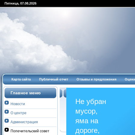
Пятница, 07.08.2026
Карта сайта
Публичный отчет
Отзывы и предложения
Оцени
Запись на прием
Главное меню
Не убран
Новости
мусор,
О центре
яма на
Aдминиcтрaция
дороге,
Попечительский совет