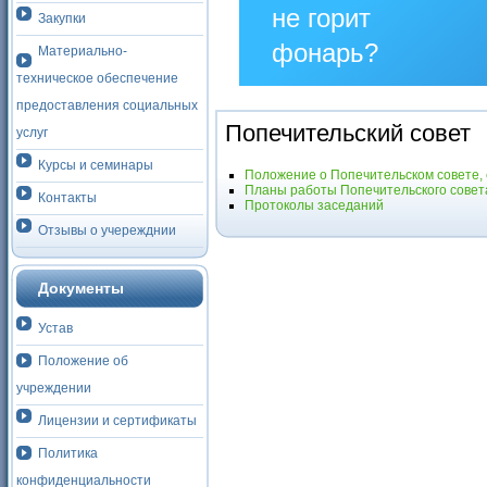
не горит
Закупки
фонарь?
Материально-
техническое обеспечение
Столкнулись
предоставления социальных
с
Попечительский совет
услуг
проблемой —
Курсы и семинары
сообщите о
Положение о Попечительском совете, 
Планы работы Попечительского совет
Контакты
ней!
Протоколы заседаний
Отзывы о учережднии
Сообщить
о
проблеме
Документы
Устав
Положение об
учреждении
Лицензии и сертификаты
Политика
конфиденциальности