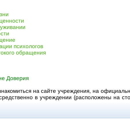
изни
 ценности
луживании
ости
бщение
ации психологов
токого обращения
не Доверия
акомиться на сайте учреждения, на официаль
осредственно в учреждении (расположены на с