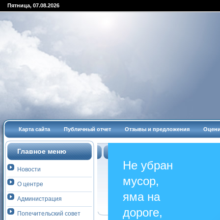
Пятница, 07.08.2026
Карта сайта
Публичный отчет
Отзывы и предложения
Оцени
Главное меню
Не убран
Новости
мусор,
О центре
яма на
Aдминиcтрaция
дороге,
Попечительский совет