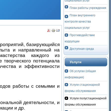
социальных услуг
План работы учреждения
План внутреннего
контроля качества
социальных услуг
Противодействие
коррупции
ероприятий, базирующийся
Доступная среда
опыта и направленный на
мастерства каждого из
е творческого потенциала
Услуги
Решаем вместе
качества и эффективности
Об услугах (общая
информация)
Услуги стационарной
одов работы с семьями и
формы обслуживания
Услуги полустационарной
ональной деятельности, и
формы обслуживания
ации и др.