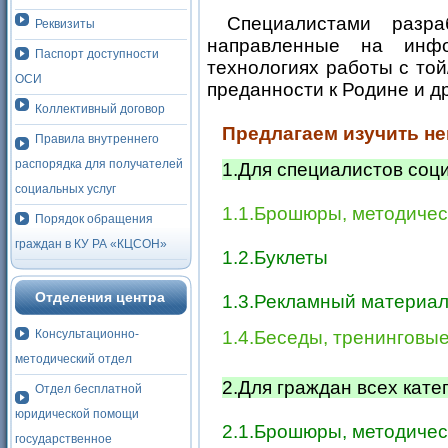
Специалистами разраб
Реквизиты
направленные на инфо
Паспорт доступности
технологиях работы с то
ОСИ
преданности к Родине и др
Коллективный договор
Предлагаем изучить не
Правила внутреннего
распорядка для получателей
1.Для специалистов со
социальных услуг
1.1.Брошюры, методичес
Порядок обращения
граждан в КУ РА «КЦСОН»
1.2.Буклеты
Отделения центра
1.3.Рекламный материа
Консультационно-
1.4.Беседы, тренинговые
методический отдел
2.Для граждан всех кате
Отдел бесплатной
юридической помощи
2.1.Брошюры, методичес
государственное