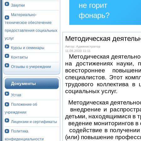
не горит
Закупки
фонарь?
Материально-
техническое обеспечение
Столкнулись
предоставления социальных
с
Методическая деятель
услуг
проблемой —
Автор: Администратор
Курсы и семинары
сообщите о
11.06.2020 11:11
Методическая деятельнос
Контакты
ней!
на достижениях науки, 
Отзывы о учережднии
всестороннее повышен
Сообщить
о
специалистов. Этот комп
проблеме
Документы
трудового коллектива в 
социальных услуг.
Устав
Методическая деятельнос
Положение об
внедрение и распростра
учреждении
детьми, находящимися в т
Лицензии и сертификаты
ведение мониторингов в 
содействие в получении 
Политика
(или) повышение професс
конфиденциальности